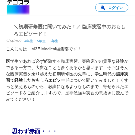
ログイン
＼初期研修医に聞いてみた！／ 臨床実習中のおもし
ろエピソード！
9/14/2022
4年生
5年生
6年生
こんにちは、M3E Medical編集部です！
医学生であれば必ず経験する臨床実習。実臨床での貴重な経験が
できる一方で、大変なことも多くあるかと思います。今回はそん
な臨床実習を乗り越えた初期研修医の先輩に、学生時代の
臨床実
習で経験したおもしろエピソード
について聞いてみました！くす
っと笑えるものから、教訓になるようなものまで、寄せられたエ
ピソードをご紹介しますので、是非勉強や実習の息抜きに読んで
みてください！
｜思わず赤面・・・