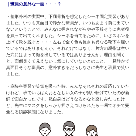
｜班員の意外な一面・・・？
・整形外科の実習中、下腿骨折を想定したシーネ固定実習があり
ました。いつも真面目で静かな班員が、いつもあまり前に出てい
ないということで、みんなに押されながらやや不服そうに患者役
を買って出てくれました。シーネを当てるために、いざズボンを
上げて靴を脱ぐと・・・左右で全く色も長さも異なる靴下を履い
ているではありませんか。それだけではなく、片方の親指は空い
た穴にはまって顔を出しているではありませんか。理由を聞く
と、面倒臭くて見えないし気にしていないとのこと。一見静かで
真面目そうな班員の、意外すぎるだらしなさに先生と班員で笑い
ました。
・麻酔科実習で笑気を吸った時、みんなそれぞれの反応していた
けれど、班でいちばんおとなしい女の子が笑い転げていたのが新
鮮で面白かったです。私自身はどうなるかなと楽しみだったけ
ど、先生にマスクをしっかり押さえつけられたら一瞬でオチて完
全なる鎮静状態になりました。