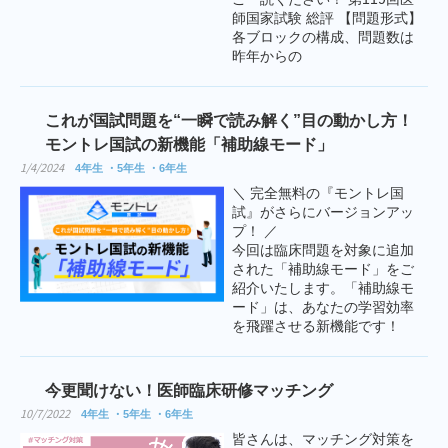
師国家試験 総評 【問題形式】
各ブロックの構成、問題数は
昨年からの
これが国試問題を“一瞬で読み解く”目の動かし方！
モントレ国試の新機能「補助線モード」
1/4/2024
4年生
5年生
6年生
＼ 完全無料の『モントレ国
試』がさらにバージョンアッ
プ！ ／
今回は臨床問題を対象に追加
された「補助線モード」をご
紹介いたします。「補助線モ
ード」は、あなたの学習効率
を飛躍させる新機能です！
今更聞けない！医師臨床研修マッチング
10/7/2022
4年生
5年生
6年生
皆さんは、マッチング対策を