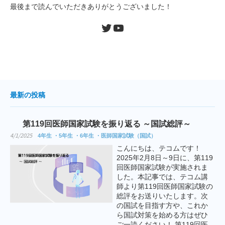
最後まで読んでいただきありがとうございました！
Twitter
YouTube
最新の投稿
第119回医師国家試験を振り返る ～国試総評～
4/1/2025
4年生
5年生
6年生
医師国家試験（国試）
こんにちは、テコムです！
2025年2月8日～9日に、第119
回医師国家試験が実施されま
した。本記事では、テコム講
師より第119回医師国家試験の
総評をお送りいたします。次
の国試を目指す方や、これか
ら国試対策を始める方はぜひ
ご一読ください！ 第119回医